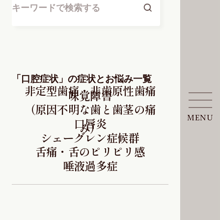
「口腔症状」の症状とお悩み一覧
非定型歯痛・非歯原性歯痛
味覚障害
（原因不明な歯と歯茎の痛
MENU
口唇炎
み）
シェーグレン症候群
舌痛・舌のピリピリ感
唾液過多症