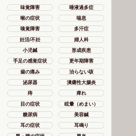
味覚障害
唾液過多症
喉の症状
喘息
嗅覚障害
多汗症
妊活/不妊
婦人科
小児鍼
形成疾患
手足の感覚症状
更年期障害
歯の痛み
治らない咳
泌尿器
潰瘍性大腸炎
痔
痺れ
目の症状
眩暈（めまい）
糖尿病
美容鍼
耳の症状
耳鳴り