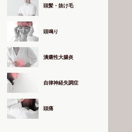
頭髪・抜け毛
頭鳴り
潰瘍性大腸炎
自律神経失調症
頭痛