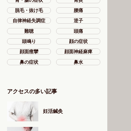
胃・腸の症状
胃炎
脱毛・抜け毛
腰痛
自律神経失調症
逆子
難聴
頭痛
頭鳴り
顔の症状
顔面痙攣
顔面神経麻痺
鼻の症状
鼻水
アクセスの多い記事
妊活鍼灸