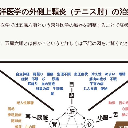
洋医学の外側上顆炎（テニス肘）の治
洋医学では五臓六腑という東洋医学の臓器を調整することで症
。
は、五臓六腑とは何か？というと詳しくは下記の図をご覧くだ