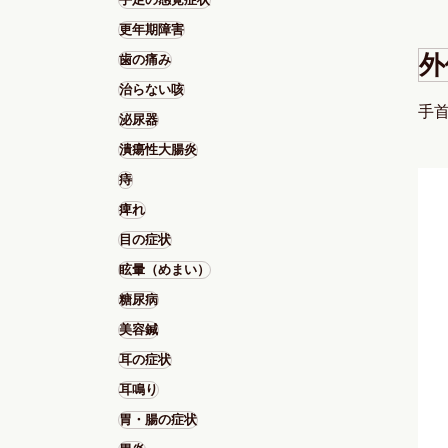
更年期障害
外
歯の痛み
治らない咳
手
泌尿器
潰瘍性大腸炎
痔
痺れ
目の症状
眩暈（めまい）
糖尿病
美容鍼
耳の症状
耳鳴り
胃・腸の症状