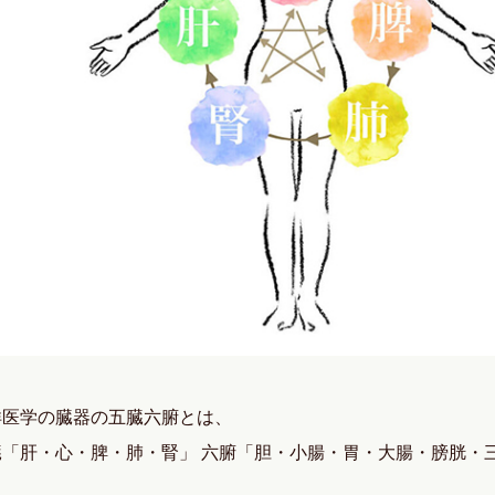
洋医学の臓器の五臓六腑とは、
臓「肝・心・脾・肺・腎」 六腑「胆・小腸・胃・大腸・膀胱・
。