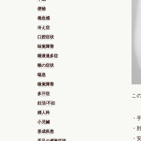
便秘
倦怠感
冷え症
口腔症状
味覚障害
唾液過多症
喉の症状
喘息
嗅覚障害
多汗症
こ
妊活/不妊
婦人科
・
小児鍼
・
形成疾患
・
手足の感覚症状