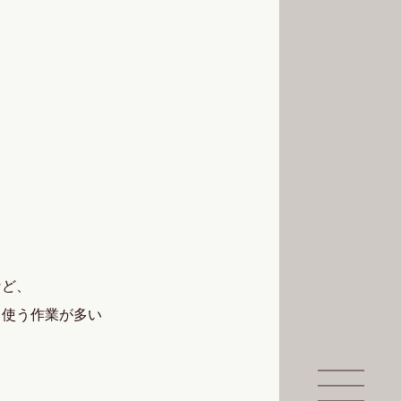
など、
く使う作業が多い
。