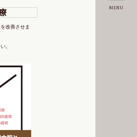
MENU
療
状を改善させま
さい。