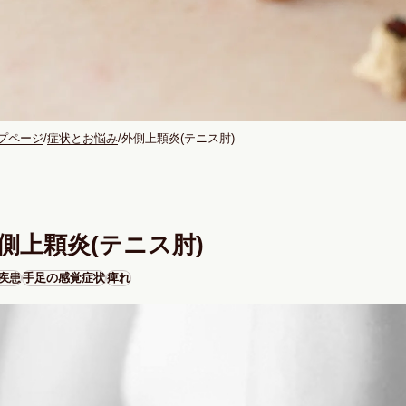
プページ
症状とお悩み
外側上顆炎(テニス肘)
側上顆炎(テニス肘)
疾患
手足の感覚症状
痺れ