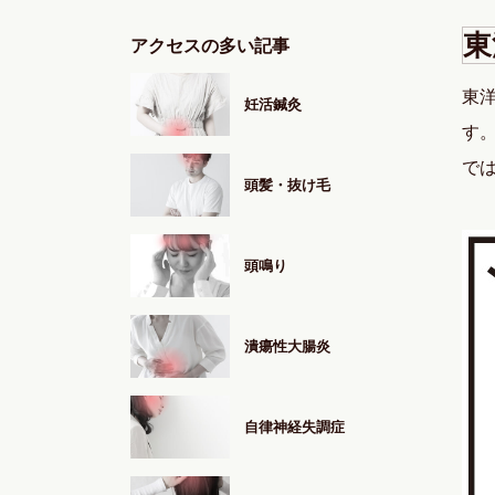
東
アクセスの多い記事
東
妊活鍼灸
す
で
頭髪・抜け毛
頭鳴り
潰瘍性大腸炎
自律神経失調症