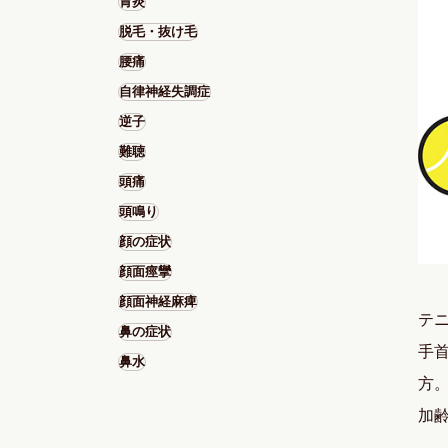
胃炎
脱毛・抜け毛
腰痛
自律神経失調症
逆子
難聴
頭痛
頭鳴り
顔の症状
顔面痙攣
顔面神経麻痺
テ
鼻の症状
手
鼻水
方
加