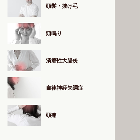
頭髪・抜け毛
頭鳴り
潰瘍性大腸炎
自律神経失調症
頭痛