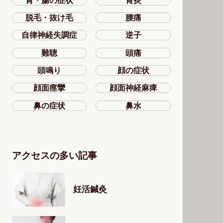
胃・腸の症状
胃炎
脱毛・抜け毛
腰痛
自律神経失調症
逆子
難聴
頭痛
頭鳴り
顔の症状
顔面痙攣
顔面神経麻痺
鼻の症状
鼻水
アクセスの多い記事
妊活鍼灸