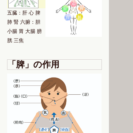
五臓：肝 心 脾
肺 腎 六腑：胆
小腸 胃 大腸 膀
胱 三焦
「脾」の作用