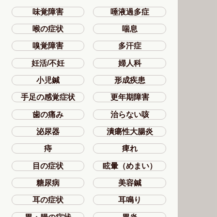
味覚障害
唾液過多症
喉の症状
喘息
嗅覚障害
多汗症
妊活/不妊
婦人科
小児鍼
形成疾患
手足の感覚症状
更年期障害
歯の痛み
治らない咳
泌尿器
潰瘍性大腸炎
痔
痺れ
目の症状
眩暈（めまい）
糖尿病
美容鍼
耳の症状
耳鳴り