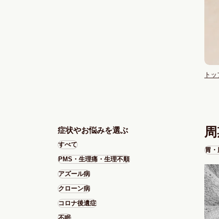
トッ
周
症状やお悩みを選ぶ
すべて
胃・
PMS・生理痛・生理不順
アズール病
クローン病
コロナ後遺症
不眠