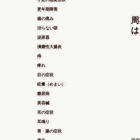
更年期障害
周
歯の痛み
は
治らない咳
泌尿器
潰瘍性大腸炎
痔
痺れ
目の症状
眩暈（めまい）
糖尿病
美容鍼
耳の症状
耳鳴り
胃・腸の症状