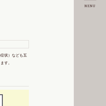
MENU
の症状）なども五
きます。