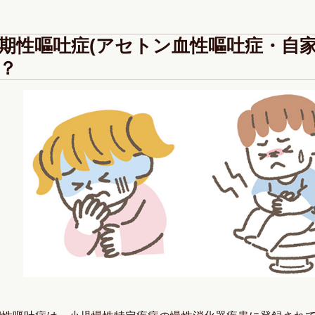
期性嘔吐症(アセトン血性嘔吐症・自家
？