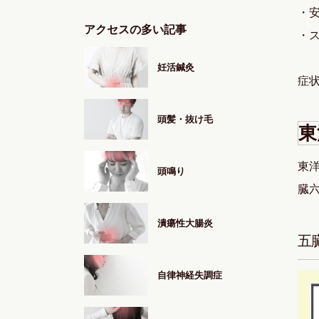
・
アクセスの多い記事
・
妊活鍼灸
症
頭髪・抜け毛
東
東
頭鳴り
臓
潰瘍性大腸炎
五
自律神経失調症