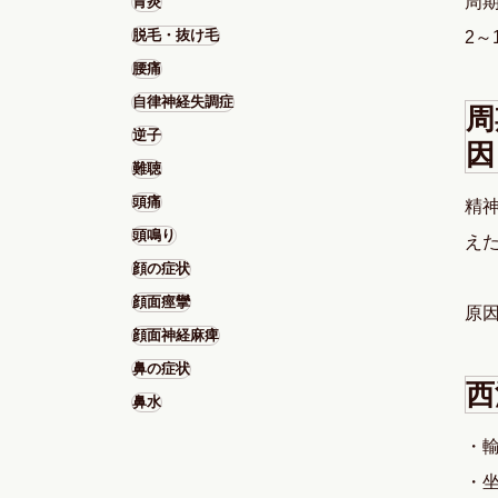
周
胃炎
脱毛・抜け毛
2
腰痛
自律神経失調症
周
逆子
因
難聴
頭痛
精
頭鳴り
え
顔の症状
顔面痙攣
原
顔面神経麻痺
鼻の症状
西
鼻水
・
・