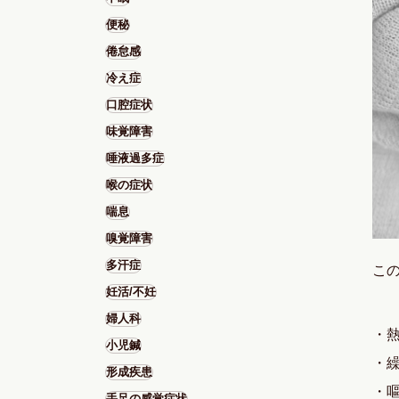
便秘
倦怠感
冷え症
口腔症状
味覚障害
唾液過多症
喉の症状
喘息
嗅覚障害
多汗症
こ
妊活/不妊
婦人科
・
小児鍼
・
形成疾患
・
手足の感覚症状