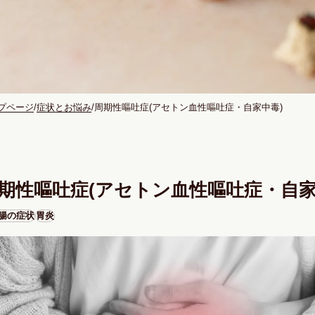
プページ
症状とお悩み
周期性嘔吐症(アセトン血性嘔吐症・自家中毒)
期性嘔吐症(アセトン血性嘔吐症・自家
腸の症状
胃炎