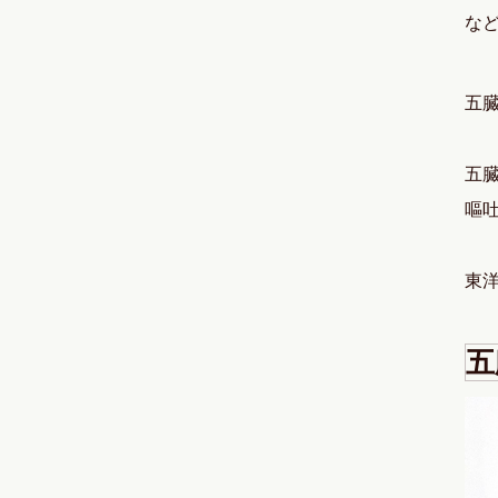
な
五
五
嘔
東
五