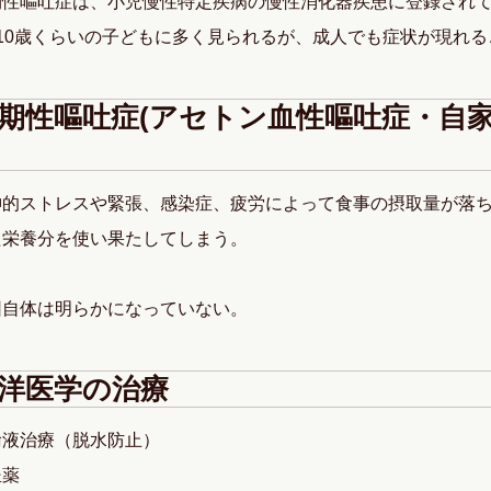
期性嘔吐症は、小児慢性特定疾病の慢性消化器疾患に登録され
～10歳くらいの子どもに多く見られるが、成人でも症状が現れる
期性嘔吐症(アセトン血性嘔吐症・自家
神的ストレスや緊張、感染症、疲労によって食事の摂取量が落
た栄養分を使い果たしてしまう。
因自体は明らかになっていない。
洋医学の治療
輸液治療（脱水防止）
坐薬