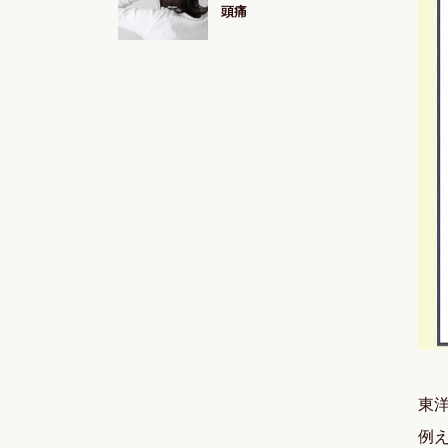
頭痛
東
例