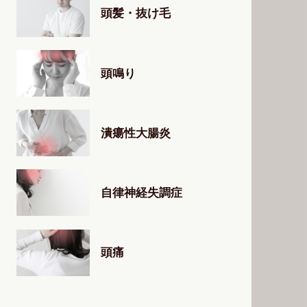
頭髪・抜け毛
頭鳴り
潰瘍性大腸炎
自律神経失調症
頭痛