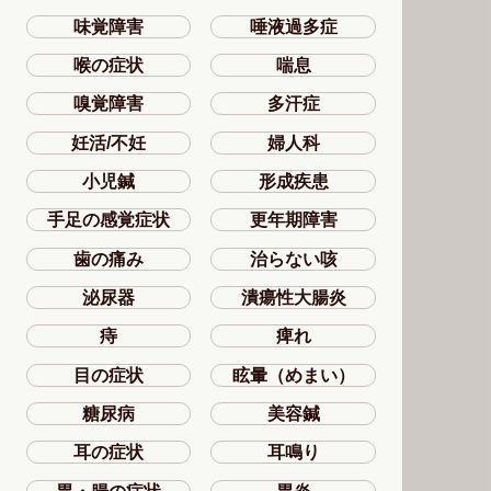
味覚障害
唾液過多症
喉の症状
喘息
嗅覚障害
多汗症
妊活/不妊
婦人科
小児鍼
形成疾患
手足の感覚症状
更年期障害
歯の痛み
治らない咳
泌尿器
潰瘍性大腸炎
痔
痺れ
目の症状
眩暈（めまい）
糖尿病
美容鍼
耳の症状
耳鳴り