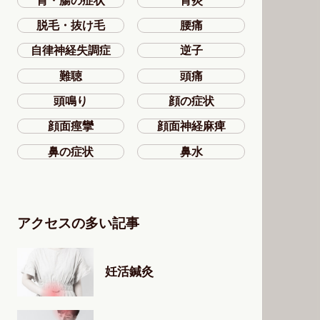
胃・腸の症状
胃炎
脱毛・抜け毛
腰痛
自律神経失調症
逆子
難聴
頭痛
頭鳴り
顔の症状
顔面痙攣
顔面神経麻痺
鼻の症状
鼻水
アクセスの多い記事
妊活鍼灸